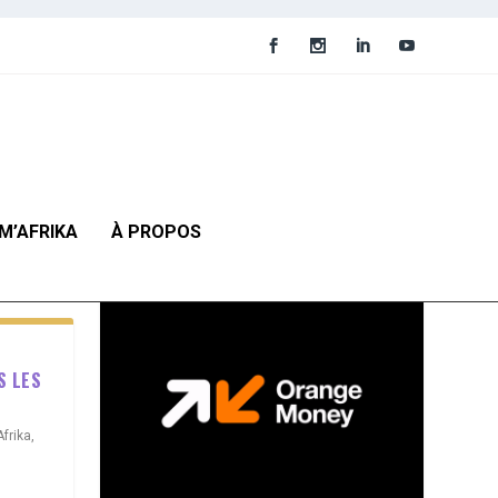
M’AFRIKA
À PROPOS
S LES
frika
,