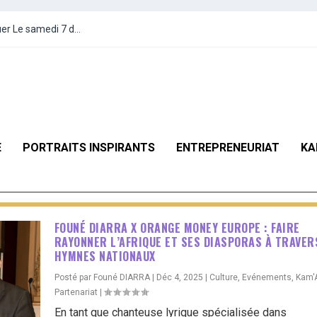
r Le samedi 7 d...
E
PORTRAITS INSPIRANTS
ENTREPRENEURIAT
KA
FOUNÉ DIARRA X ORANGE MONEY EUROPE : FAIRE
RAYONNER L’AFRIQUE ET SES DIASPORAS À TRAVER
HYMNES NATIONAUX
Posté par
Founé DIARRA
|
Déc 4, 2025
|
Culture
,
Evénements
,
Kam'A
Partenariat
|
En tant que chanteuse lyrique spécialisée dans